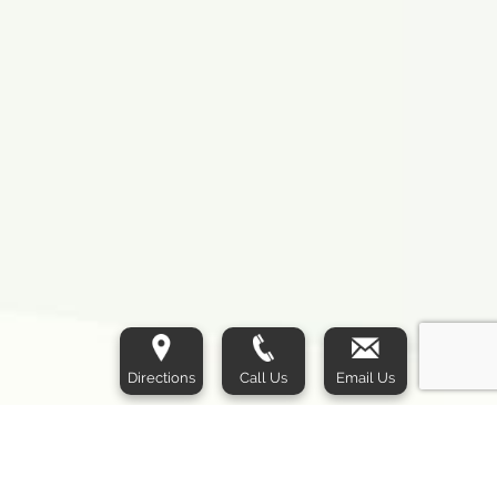
Directions
Call Us
Email Us